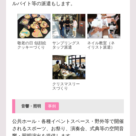
ルバイト等の派遣もします。
敬老の日 似顔絵
サンプリングス
ネイル教室（ネ
クッキーづくり
タッフ派遣
イリスト派遣）
クリスマスリー
スづくり
音響・照明
事例
公共ホール・各種イベントスペース・野外等で開催
されるスポーツ、お祭り、演奏会、式典等の空間音
響・照明演出を提供します。