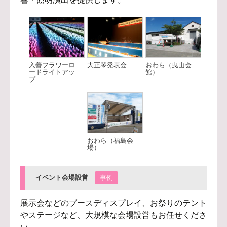
入善フラワーロ
大正琴発表会
おわら（曳山会
ードライトアッ
館）
プ
おわら（福島会
場）
イベント会場設営
事例
展示会などのブースディスプレイ、お祭りのテント
やステージなど、大規模な会場設営もお任せくださ