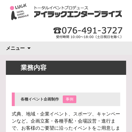
コ
メニュー
ン
テ
ン
業務内容
ツ
へ
ス
キ
各種イベント企画制作
事例
ッ
プ
式典、地域・企業イベント、スポーツ、キャンペー
ンなど。企画立案・各種手配・会場設営・進行ま
で、お客様のご要望に沿ったイベントをご用意しま