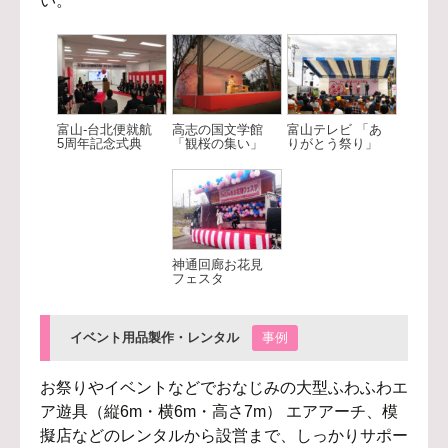
い。
富山-台北便就航
高志の国文学館
富山テレビ 「あ
5周年記念式典
「観桜の集い」
りがとう祭り」
神通回廊お花見
フェスタ
イベント用品製作・レンタル
事例
お祭りやイベントなどでおなじみの大型ふわふわエ
ア遊具（縦6m・横6m・高さ7m） エアアーチ、模
擬店などのレンタルから設営まで、しっかりサポー