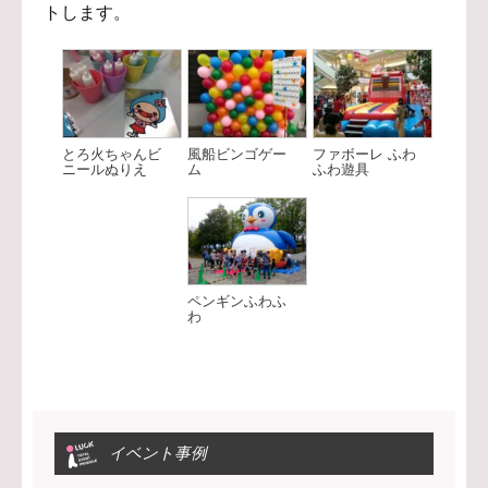
トします。
とろ火ちゃんビ
風船ビンゴゲー
ファボーレ ふわ
ニールぬりえ
ム
ふわ遊具
ペンギンふわふ
わ
イベント事例