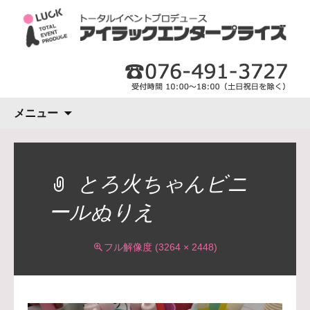
コ
メニュー
ン
テ
ン
ツ
とろ火ちゃんビニ
へ
ールぬりえ
ス
キ
ッ
フル解像度 (3264 × 2448)
プ