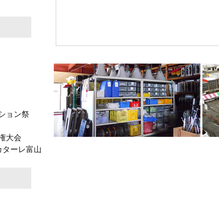
ション祭
権大会
 カターレ富山