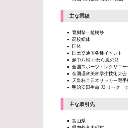
主な業績
育樹祭・植樹祭
高校総体
国体
国土交通省各種イベント
越中八尾 おわら風の盆
全国スポーツ・レクリエー
全国理容美容学生技術大会
天皇杯全日本サッカー選手
明治安田生命 J3 リーグ
主な取引先
富山県
県内外各市町村