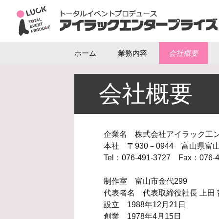
コ
ホーム
業務内容
会社概要
ン
テ
ン
会社概要
ツ
へ
ス
キ
企業名
株式会社アイラック工
ッ
本社 〒930－0944
富山県富山
プ
Tel：076-491-3727
Fax：076-4
制作室 富山市金代299
代表者名 代表取締役社長 上田 
設立 1988年12月21日
創業 1978年4月15日