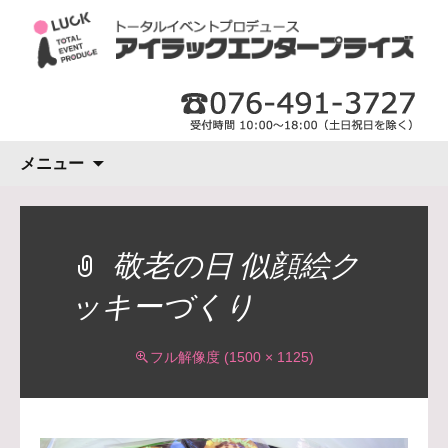
コ
メニュー
ン
テ
ン
ツ
敬老の日 似顔絵ク
へ
ッキーづくり
ス
キ
ッ
フル解像度 (1500 × 1125)
プ