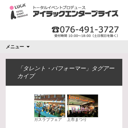
コ
メニュー
ン
テ
ン
「タレント・パフォーマー」タグアー
ツ
カイブ
へ
ス
キ
ッ
プ
ガスラブフェア
上市まつり