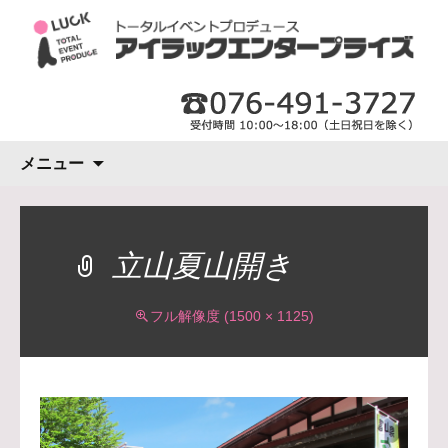
コ
メニュー
ン
テ
ン
ツ
立山夏山開き
へ
ス
フル解像度 (1500 × 1125)
キ
ッ
プ