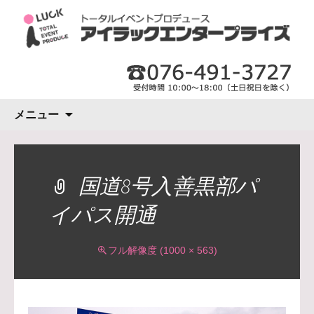
コ
メニュー
ン
テ
ン
ツ
国道8号入善黒部パ
へ
イパス開通
ス
キ
ッ
フル解像度 (1000 × 563)
プ