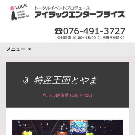
コ
メニュー
ン
テ
ン
ツ
特産王国とやま
へ
ス
フル解像度 (630 × 426)
キ
ッ
プ