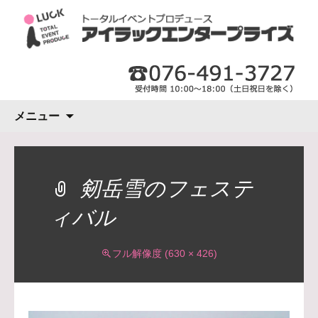
コ
メニュー
ン
テ
ン
ツ
剱岳雪のフェステ
へ
ィバル
ス
キ
ッ
フル解像度 (630 × 426)
プ