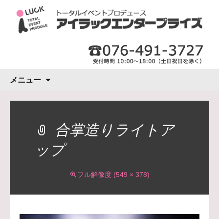
コ
メニュー
ン
テ
ン
ツ
合掌造りライトア
へ
ップ
ス
キ
ッ
フル解像度 (549 × 378)
プ